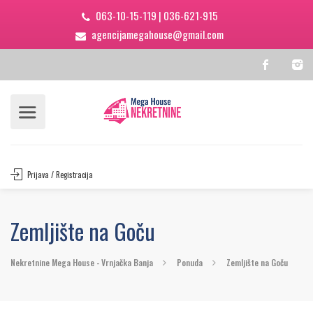
063-10-15-119
|
036-621-915
agencijamegahouse@gmail.com
Prijava / Registracija
Zemljište na Goču
Nekretnine Mega House - Vrnjačka Banja
Ponuda
Zemljište na Goču