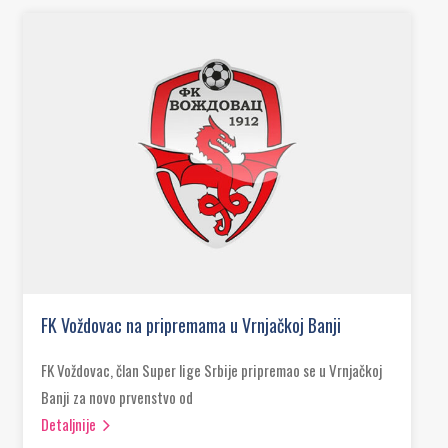
FK Voždovac na pripremama u Vrnjačkoj Banji
FK Voždovac, član Super lige Srbije pripremao se u Vrnjačkoj
Banji za novo prvenstvo od
Detaljnije