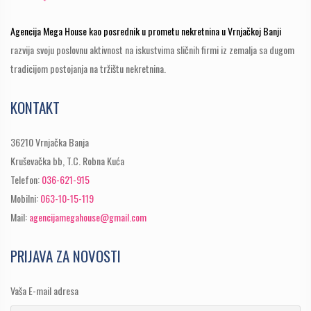
Agencija Mega House kao posrednik u prometu nekretnina u Vrnjačkoj Banji
razvija svoju poslovnu aktivnost na iskustvima sličnih firmi iz zemalja sa dugom
tradicijom postojanja na tržištu nekretnina.
KONTAKT
36210 Vrnjačka Banja
Kruševačka bb, T.C. Robna Kuća
Telefon:
036-621-915
Mobilni:
063-10-15-119
Mail:
agencijamegahouse@gmail.com
PRIJAVA ZA NOVOSTI
Vaša E-mail adresa