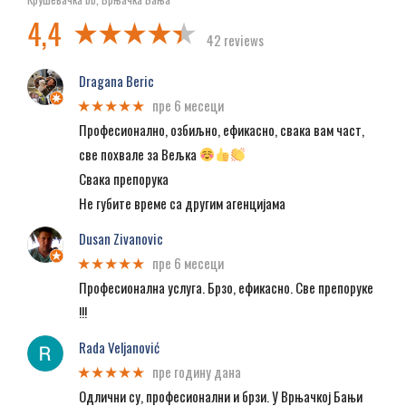
4,4
42 reviews
Dragana Beric
пре 6 месеци
★★★★★
Професионално, озбиљно, ефикасно, свака вам част,
све похвале за Вељка
Свака препорука
Не губите време са другим агенцијама
Dusan Zivanovic
пре 6 месеци
★★★★★
Професионална услуга. Брзо, ефикасно. Све препоруке
!!!
Rada Veljanović
пре годину дана
★★★★★
Одлични су, професионални и брзи. У Врњачкој Бањи