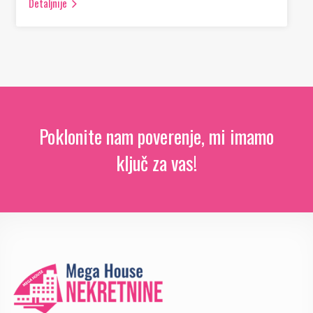
Detaljnije
Poklonite nam poverenje, mi imamo
ključ za vas!