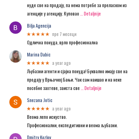
нуде све на продају, па нема потребе за преласком из
агенције у агенцију. Куповао
… Detaljnije
Bilja Agencija
пре 7 месеци
★★★★★
Одлична понуда, врло професионална
Marina Dabic
a year ago
★★★★★
Љубазни агенти и сјајна понуда! Буквално имају све на
продају у Врњачкој Бањи. Чак сам наишао и на неке
посебне захтеве, заиста све
… Detaljnije
Snezana Jotic
a year ago
★★★★★
Веома лепо искуство.
Професионални, експедитивни и веома љубазни.
Dmitry Kozlov