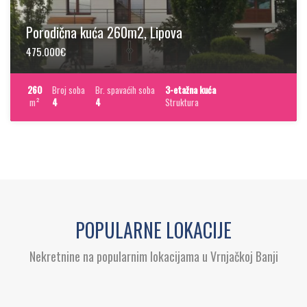
Porodična kuća 260m2, Lipova
475.000€
260
Broj soba
Br. spavaćih soba
3-etažna kuća
m²
4
4
Struktura
POPULARNE LOKACIJE
Nekretnine na popularnim lokacijama u Vrnjačkoj Banji