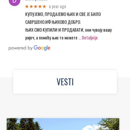
a year ago
★★★★★
КУПУЈЕМО, ПРОДАЈЕМО ЊИХ И СВЕ ЈЕ БИЛО
САВРШЕНО.ИФ ЊИХОВО ДОБРО.
ЊИХ СМО КУПИЛИ И ПРОДАВАТИ, они чувају вашу
ријеч, а помоћу њих то можете
… Detaljnije
VESTI