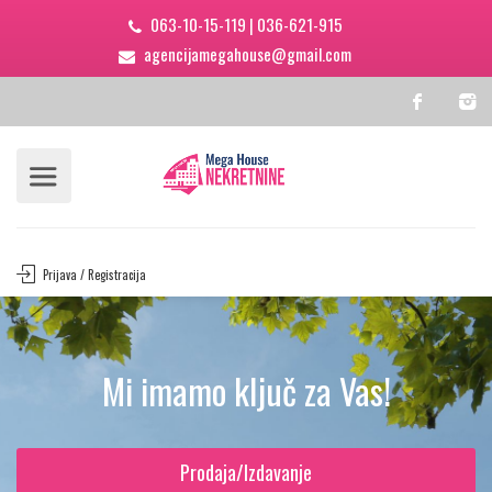
063-10-15-119
|
036-621-915
agencijamegahouse@gmail.com
Prijava / Registracija
Mi imamo ključ za Vas!
Prodaja/Izdavanje