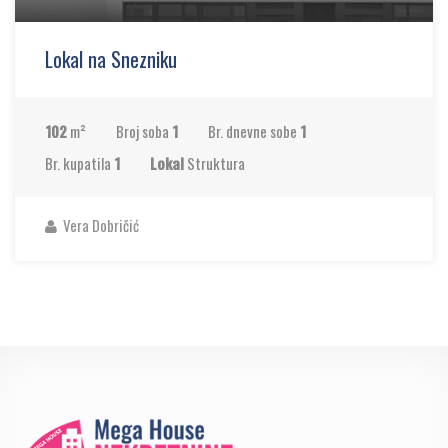
Lokal na Snezniku
102
m²
Broj soba
1
Br. dnevne sobe
1
Br. kupatila
1
Lokal
Struktura
Vera Dobričić