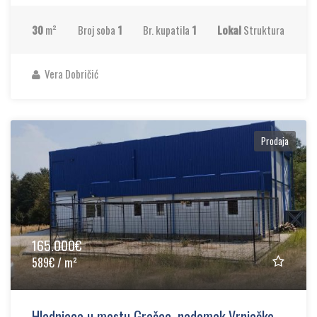
30
m²
Broj soba
1
Br. kupatila
1
Lokal
Struktura
Vera Dobričić
Prodaja
165.000€
589€ / m²
Hladnjaca u mestu Gračac, nadomak Vrnjačke