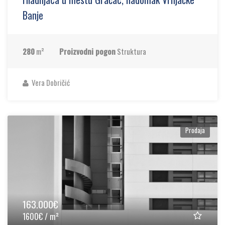
Banje
280
m²
Proizvodni pogon
Struktura
Vera Dobričić
Prodaja
163.000€
1600€ / m²