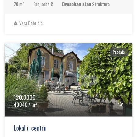
70
m²
Broj soba
2
Dvosoban stan
Struktura
Vera Dobričić
Prodaja
120.000€
4004€ / m²
Lokal u centru