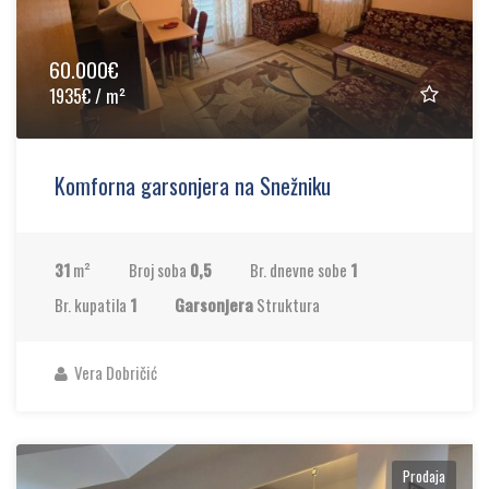
60.000€
1935€ / m²
Komforna garsonjera na Snežniku
31
m²
Broj soba
0,5
Br. dnevne sobe
1
Br. kupatila
1
Garsonjera
Struktura
Vera Dobričić
Prodaja