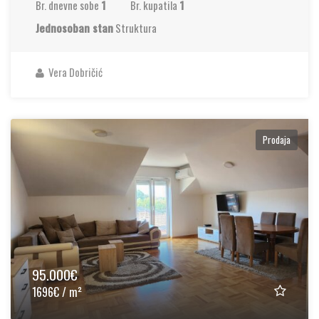
Br. dnevne sobe
1
Br. kupatila
1
Jednosoban stan
Struktura
Vera Dobričić
Prodaja
95.000€
1696€ / m²