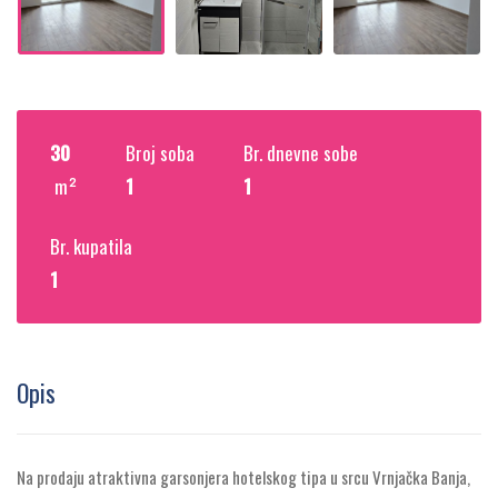
30
Broj soba
Br. dnevne sobe
m²
1
1
Br. kupatila
1
Opis
Na prodaju atraktivna garsonjera hotelskog tipa u srcu
Vrnjačka Banja
,