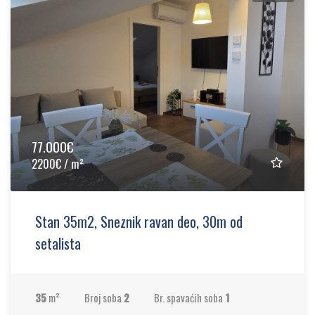
77.000€
2200€ / m²
Stan 35m2, Sneznik ravan deo, 30m od
setalista
35
m²
Broj soba
2
Br. spavaćih soba
1