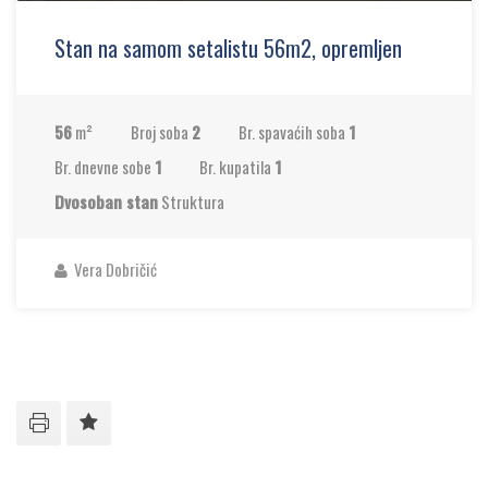
Stan na samom setalistu 56m2, opremljen
56
m²
Broj soba
2
Br. spavaćih soba
1
Br. dnevne sobe
1
Br. kupatila
1
Dvosoban stan
Struktura
Vera Dobričić