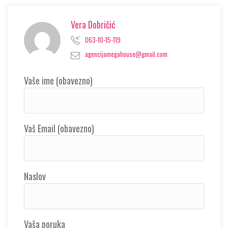
Vera Dobričić
063-10-15-119
agencijamegahouse@gmail.com
Vaše ime (obavezno)
Vaš Email (obavezno)
Naslov
Vaša poruka