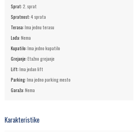
najtraženijih turističkih destinacija u Srbiji.
Sprat:
2. sprat
Spratnost:
4 sprata
Terasa:
Ima jednu terasu
Lođa:
Nema
Kupatilo:
Ima jedno kupatilo
Grejanje:
Etažno grejanje
Lift:
Ima jedan lift
Parking:
Ima jedno parking mesto
Garaža:
Nema
Karakteristike