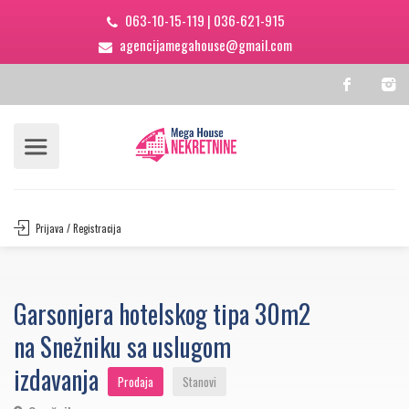
063-10-15-119
|
036-621-915
agencijamegahouse@gmail.com
Prijava / Registracija
Garsonjera hotelskog tipa 30m2
na Snežniku sa uslugom
izdavanja
Prodaja
Stanovi