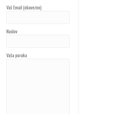
Vaš Email (obavezno)
Naslov
Vaša poruka