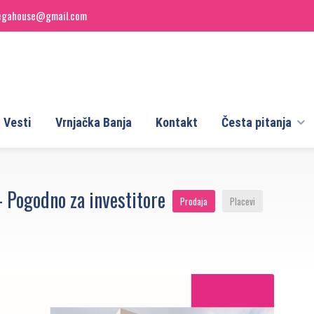
egahouse@gmail.com
Vesti
Vrnjačka Banja
Kontakt
Česta pitanja
– Pogodno za investitore
Prodaja
Placevi