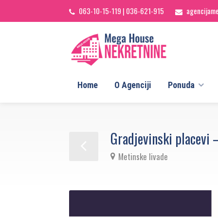
063-10-15-119
|
036-621-915
agencijam
Home
O Agenciji
Ponuda
Gradjevinski placevi 
Metinske livade