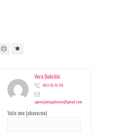
Vera Dobričić
063-10-15-119
agencijamegahouse@gmail.com
Vaše ime (obavezno)