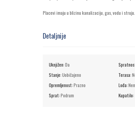
Placevi imaju u blizinu kanalizaciju, gas, vodu i struju.
Detaljnije
Uknjižen:
Da
Spratnos
Stanje:
Uobičajeno
Terasa:
N
Opremljenost:
Prazno
Lođa:
Ne
Sprat:
Podrum
Kupatilo: