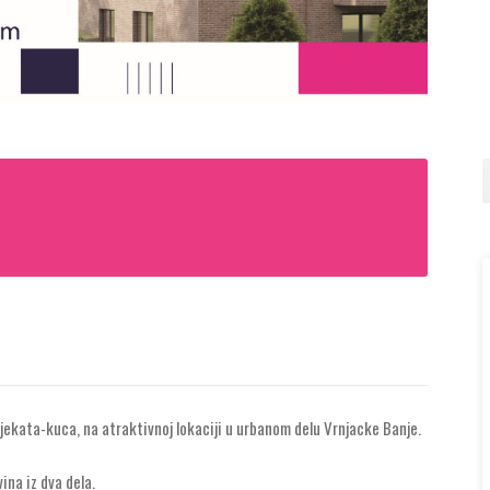
jekata-kuca, na atraktivnoj lokaciji u urbanom delu Vrnjacke Banje.
ina iz dva dela.