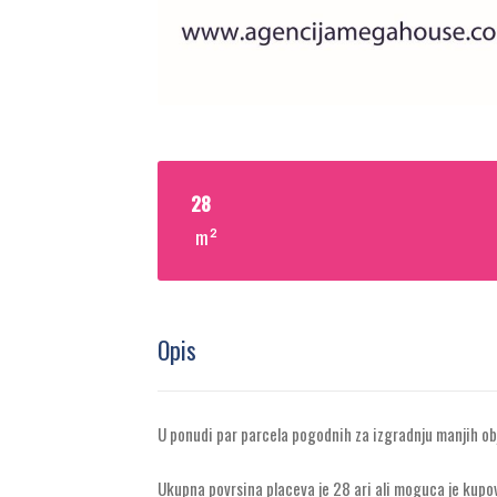
28
m²
Opis
U ponudi par parcela pogodnih za izgradnju manjih ob
Ukupna povrsina placeva je 28 ari ali moguca je kupov