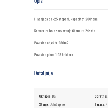
Opis
Hladnjaca do -25 stepeni, kapacitet 200tona.
Komora za brzo smrzavanje 6tona za 24sata
Povrsina objekta 280m2
Povrsina placa 1,08 hektara
Detaljnije
Uknjižen:
Da
Spratnos
Stanje:
Uobičajeno
Terasa:
N