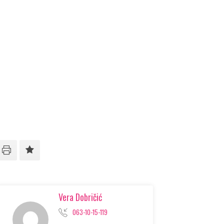
Vera Dobričić
063-10-15-119