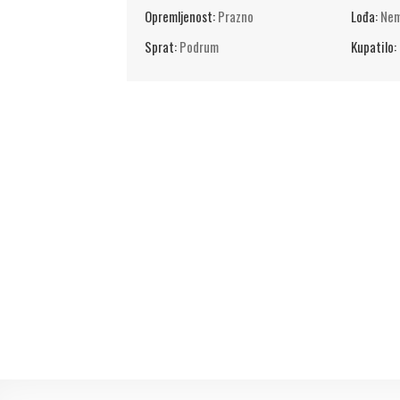
Opremljenost:
Prazno
Lođa:
Ne
Sprat:
Podrum
Kupatilo: