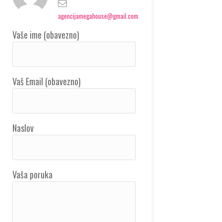
agencijamegahouse@gmail.com
Vaše ime (obavezno)
Vaš Email (obavezno)
Naslov
Vaša poruka