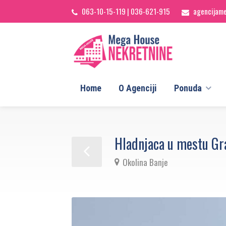
063-10-15-119
|
036-621-915
agencijam
Home
O Agenciji
Ponuda
Hladnjaca u mestu Gr
Okolina Banje