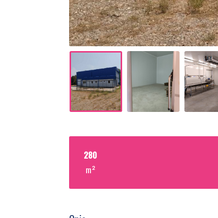
280
m²