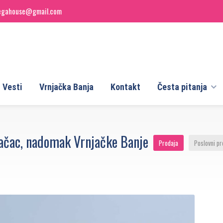
egahouse@gmail.com
Vesti
Vrnjačka Banja
Kontakt
Česta pitanja
ačac, nadomak Vrnjačke Banje
Prodaja
Poslovni pr