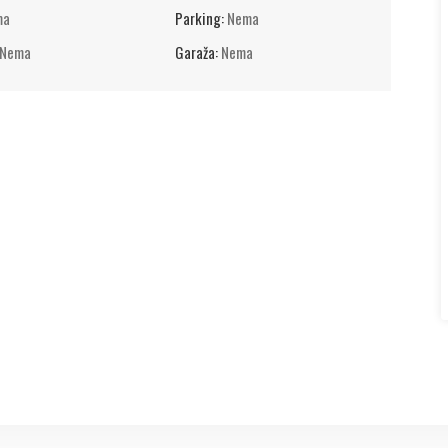
ma
Parking:
Nema
Nema
Garaža:
Nema