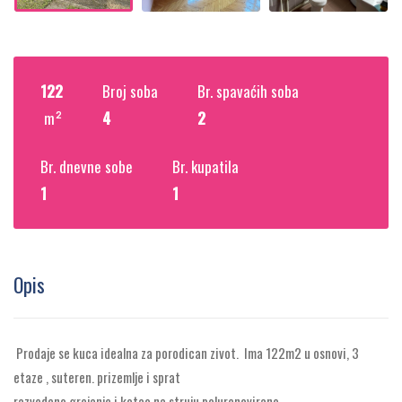
122
Broj soba
Br. spavaćih soba
m²
4
2
Br. dnevne sobe
Br. kupatila
1
1
Opis
Prodaje se kuca idealna za porodican zivot. Ima 122m2 u osnovi, 3
etaze , suteren. prizemlje i sprat
razvedeno grejanje i kotao na struju,polurenovirano