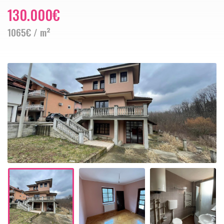
130.000€
1065€ / m²