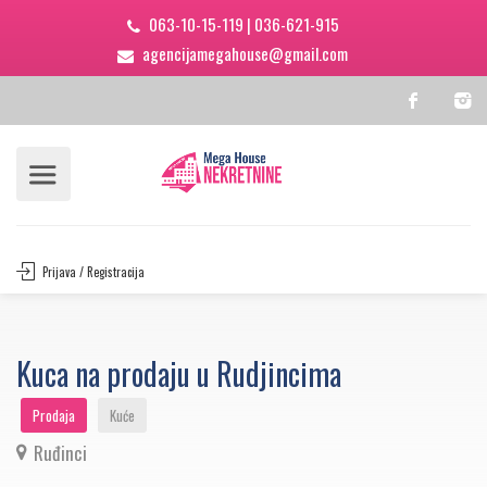
063-10-15-119
|
036-621-915
agencijamegahouse@gmail.com
Prijava / Registracija
Kuca na prodaju u Rudjincima
Prodaja
Kuće
Ruđinci