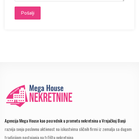
Agencija Mega House kao posrednik u prometu nekretnina u Vrnjačkoj Banji
razvija svoju poslovnu aktivnost na iskustvima sličnih firmi iz zemalja sa dugom
tradicijom postojanja na tržištu nekretnina.