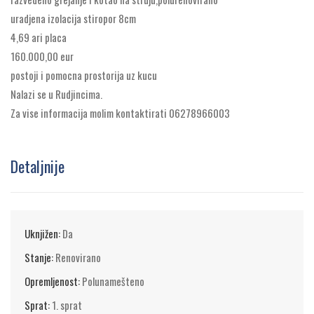
uradjena izolacija stiropor 8cm
4,69 ari placa
160.000,00 eur
postoji i pomocna prostorija uz kucu
Nalazi se u Rudjincima.
Za vise informacija molim kontaktirati 06278966003
Detaljnije
Uknjižen:
Da
Stanje:
Renovirano
Opremljenost:
Polunamešteno
Sprat:
1. sprat