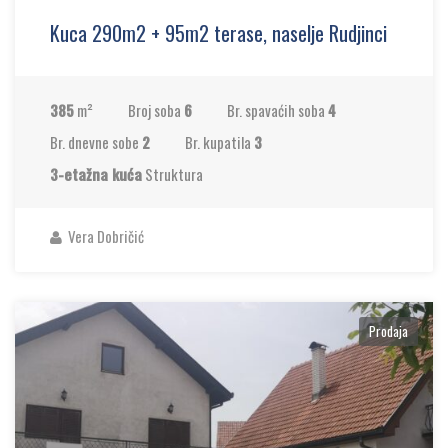
Kuca 290m2 + 95m2 terase, naselje Rudjinci
385
m²
Broj soba
6
Br. spavaćih soba
4
Br. dnevne sobe
2
Br. kupatila
3
3-etažna kuća
Struktura
Vera Dobričić
Prodaja