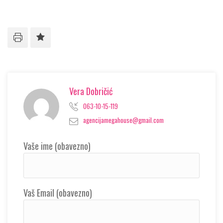
Vera Dobričić
063-10-15-119
agencijamegahouse@gmail.com
Vaše ime (obavezno)
Vaš Email (obavezno)