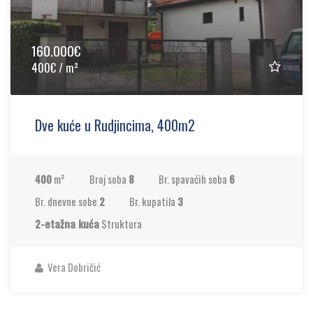
160.000€
400€ / m²
Dve kuće u Rudjincima, 400m2
400
m²
Broj soba
8
Br. spavaćih soba
6
Br. dnevne sobe
2
Br. kupatila
3
2-etažna kuća
Struktura
Vera Dobričić