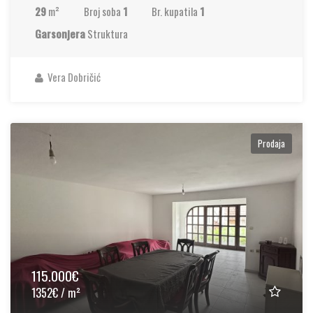
29
m²
Broj soba
1
Br. kupatila
1
Garsonjera
Struktura
Vera Dobričić
Prodaja
115.000€
1352€ / m²