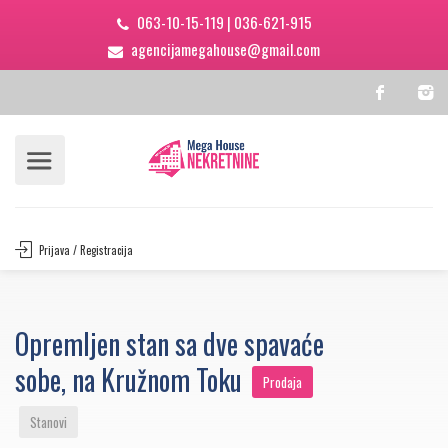
063-10-15-119
|
036-621-915
agencijamegahouse@gmail.com
Prijava / Registracija
Opremljen stan sa dve spavaće
sobe, na Kružnom Toku
Prodaja
Stanovi