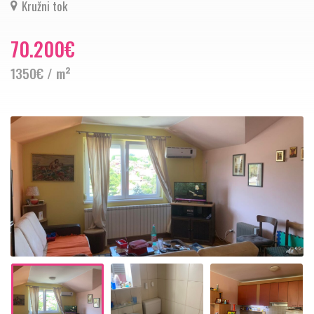
Kružni tok
70.200€
1350€ / m²