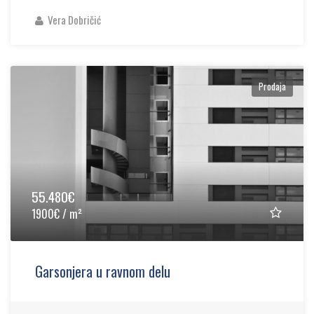
Vera Dobričić
Prodaja
55.480€
1900€ / m²
Garsonjera u ravnom delu