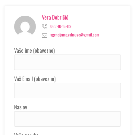
Vera Dobričić
063-10-15-119
agencijamegahouse@gmail.com
Vaše ime (obavezno)
Vaš Email (obavezno)
Naslov