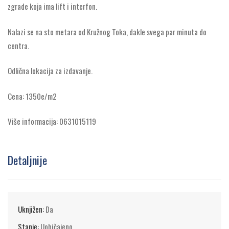
zgrade koja ima lift i interfon.
Nalazi se na sto metara od Kružnog Toka, dakle svega par minuta do
centra.
Odlična lokacija za izdavanje.
Cena: 1350e/m2
Više informacija: 0631015119
Detaljnije
Uknjižen:
Da
Stanje:
Uobičajeno