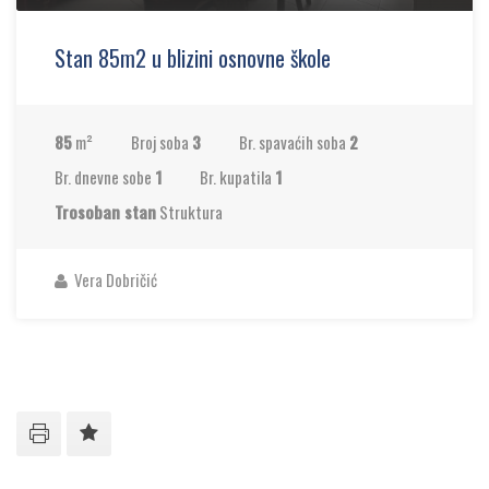
Stan 85m2 u blizini osnovne škole
85
m²
Broj soba
3
Br. spavaćih soba
2
Br. dnevne sobe
1
Br. kupatila
1
Trosoban stan
Struktura
Vera Dobričić