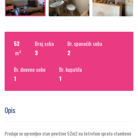
52
Broj soba
Br. spavaćih soba
m²
3
2
Br. dnevne sobe
Br. kupatila
1
1
Opis
Prodaje se opremljen stan površine 52m2 na četrvtom spratu stambene