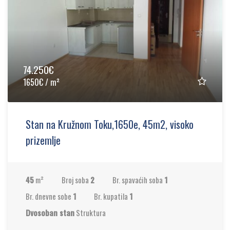
74.250€
1650€ / m²
Stan na Kružnom Toku,1650e, 45m2, visoko
prizemlje
45
m²
Broj soba
2
Br. spavaćih soba
1
Br. dnevne sobe
1
Br. kupatila
1
Dvosoban stan
Struktura