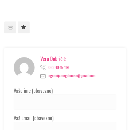
Vera Dobričić
063-10-15-119
agencijamegahouse@gmail.com
Vaše ime (obavezno)
Vaš Email (obavezno)