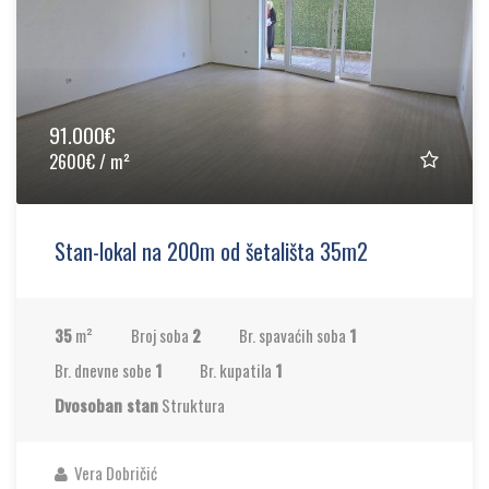
91.000€
2600€ / m²
Stan-lokal na 200m od šetališta 35m2
35
m²
Broj soba
2
Br. spavaćih soba
1
Br. dnevne sobe
1
Br. kupatila
1
Dvosoban stan
Struktura
Vera Dobričić