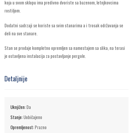
koja u svom sklopu ima predivno dvoriste sa bazenom, letnjkovcima
rostiljom.
Dodatni sadrzaji se koriste sa svim stanarima a i trosak održavanja se
deli na sve stanare.
Stan se prodaje kompletno opremljen sa namestajem sa slika, na terasi
je ostavljena instalacija za postavljanje pergole.
Detaljnije
Uknjižen:
Da
Stanje:
Uobičajeno
Opremljenost:
Prazno