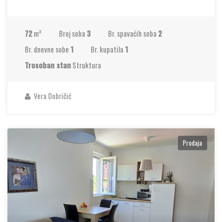
72
m²
Broj soba
3
Br. spavaćih soba
2
Br. dnevne sobe
1
Br. kupatila
1
Trosoban stan
Struktura
Vera Dobričić
Prodaja