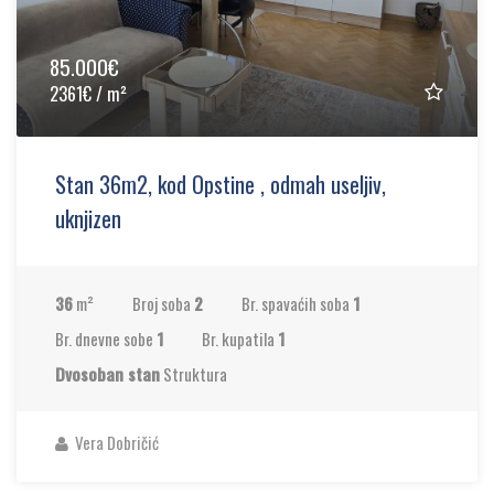
85.000€
2361€ / m²
Stan 36m2, kod Opstine , odmah useljiv,
uknjizen
36
m²
Broj soba
2
Br. spavaćih soba
1
Br. dnevne sobe
1
Br. kupatila
1
Dvosoban stan
Struktura
Vera Dobričić