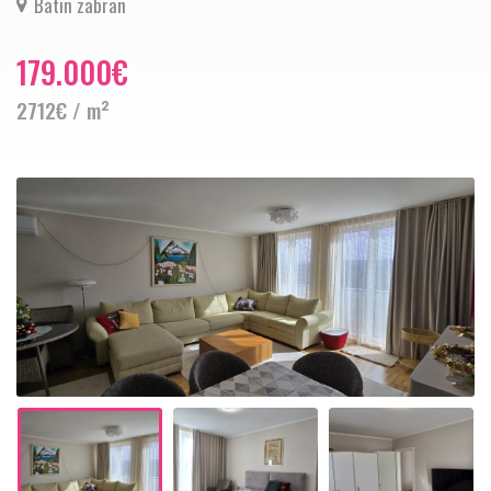
Batin zabran
179.000€
2712€ / m²