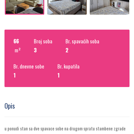
66
Broj soba
Br. spavaćih soba
m²
3
2
Br. dnevne sobe
Br. kupatila
1
1
Opis
u ponudi stan sa dve spavace sobe na drugom spratu stambene zgrade