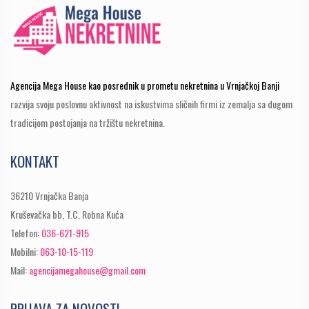
Agencija Mega House kao posrednik u prometu nekretnina u Vrnjačkoj Banji
razvija svoju poslovnu aktivnost na iskustvima sličnih firmi iz zemalja sa dugom
tradicijom postojanja na tržištu nekretnina.
KONTAKT
36210 Vrnjačka Banja
Kruševačka bb, T.C. Robna Kuća
Telefon:
036-621-915
Mobilni:
063-10-15-119
Mail:
agencijamegahouse@gmail.com
PRIJAVA ZA NOVOSTI