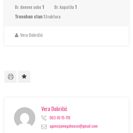
Br. dnevne sobe
1
Br. kupatila
1
Trosoban stan
Struktura
Vera Dobričić
Vera Dobričić
063-10-15-119
agencijamegahouse@gmail.com