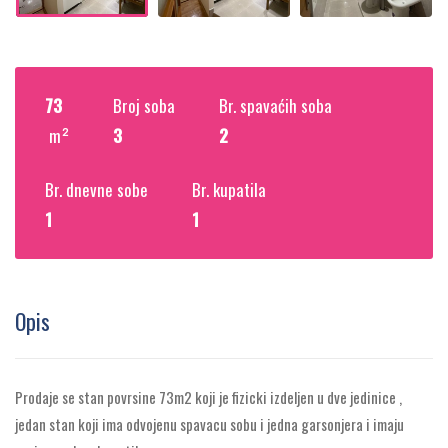
73
Broj soba
Br. spavaćih soba
m²
3
2
Br. dnevne sobe
Br. kupatila
1
1
Opis
Prodaje se stan povrsine 73m2 koji je fizicki izdeljen u dve jedinice ,
jedan stan koji ima odvojenu spavacu sobu i jedna garsonjera i imaju