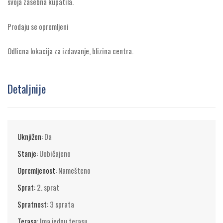
svoja zasebna kupatila.
Prodaju se opremljeni
Odlicna lokacija za izdavanje, blizina centra.
Detaljnije
Uknjižen:
Da
Stanje:
Uobičajeno
Opremljenost:
Namešteno
Sprat:
2. sprat
Spratnost:
3 sprata
Terasa:
Ima jednu terasu