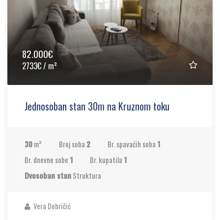
82.000€
2733€ / m²
Jednosoban stan 30m na Kruznom toku
30
m²
Broj soba
2
Br. spavaćih soba
1
Br. dnevne sobe
1
Br. kupatila
1
Dvosoban stan
Struktura
Vera Dobričić