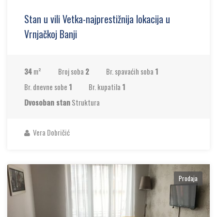
Stan u vili Vetka-najprestižnija lokacija u
Vrnjačkoj Banji
34
m²
Broj soba
2
Br. spavaćih soba
1
Br. dnevne sobe
1
Br. kupatila
1
Dvosoban stan
Struktura
Vera Dobričić
Prodaja