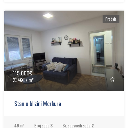
Prodaja
115.000€
2346€ / m²
Stan u blizini Merkura
49
m²
Broj soba
3
Br. spavaćih soba
2