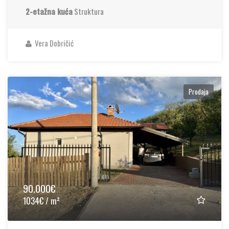
2-etažna kuća
Struktura
Vera Dobričić
Prodaja
90.000€
1034€ / m²