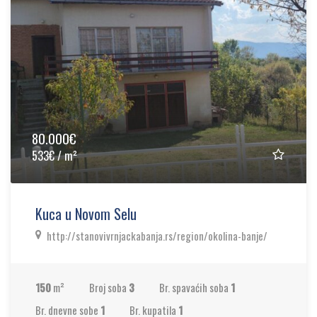
80.000€
533€ / m²
Kuca u Novom Selu
http://stanovivrnjackabanja.rs/region/okolina-banje/
150
m²
Broj soba
3
Br. spavaćih soba
1
Br. dnevne sobe
1
Br. kupatila
1