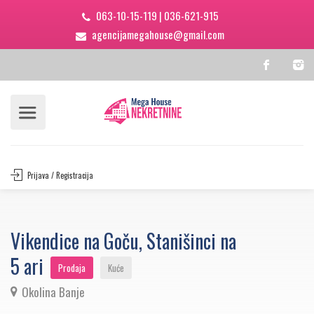
063-10-15-119
|
036-621-915
agencijamegahouse@gmail.com
Prijava / Registracija
Vikendice na Goču, Stanišinci na
5 ari
Prodaja
Kuće
Okolina Banje