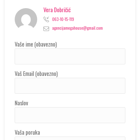
Vera Dobričić
063-10-15-119
agencijamegahouse@gmail.com
Vaše ime (obavezno)
Vaš Email (obavezno)
Naslov
Vaša poruka