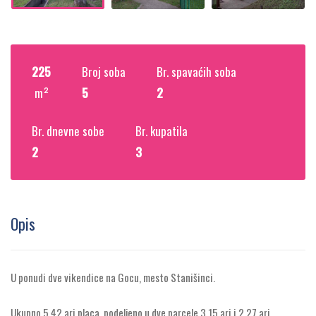
225
Broj soba
Br. spavaćih soba
m²
5
2
Br. dnevne sobe
Br. kupatila
2
3
Opis
U ponudi dve vikendice na Gocu, mesto Stanišinci.
Ukupno 5,42 ari placa, podeljeno u dve parcele 3,15 ari i 2,27 ari.