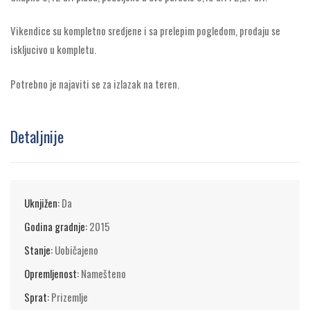
Vikendice su kompletno sredjene i sa prelepim pogledom, prodaju se
iskljucivo u kompletu.
Potrebno je najaviti se za izlazak na teren.
Detaljnije
Uknjižen:
Da
Godina gradnje:
2015
Stanje:
Uobičajeno
Opremljenost:
Namešteno
Sprat:
Prizemlje