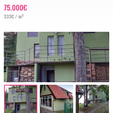
75.000€
333€ / m²