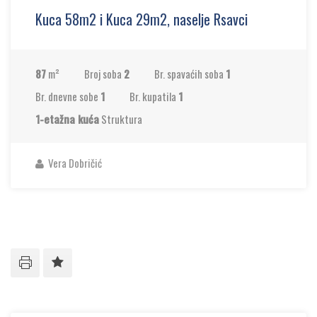
Kuca 58m2 i Kuca 29m2, naselje Rsavci
87
m²
Broj soba
2
Br. spavaćih soba
1
Br. dnevne sobe
1
Br. kupatila
1
1-etažna kuća
Struktura
Vera Dobričić