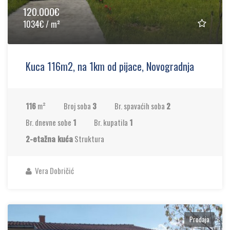
120.000€
1034€ / m²
Kuca 116m2, na 1km od pijace, Novogradnja
116
m²
Broj soba
3
Br. spavaćih soba
2
Br. dnevne sobe
1
Br. kupatila
1
2-etažna kuća
Struktura
Vera Dobričić
Prodaja