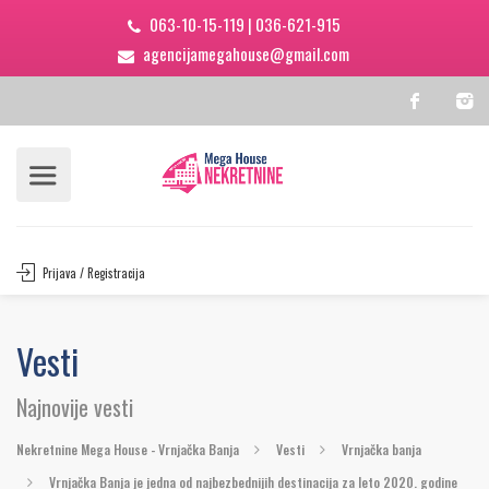
063-10-15-119
|
036-621-915
agencijamegahouse@gmail.com
Prijava / Registracija
Vesti
Najnovije vesti
Nekretnine Mega House - Vrnjačka Banja
Vesti
Vrnjačka banja
Vrnjačka Banja je jedna od najbezbednijih destinacija za leto 2020. godine