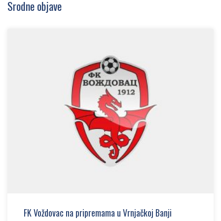
Srodne objave
FK Voždovac na pripremama u Vrnjačkoj Banji