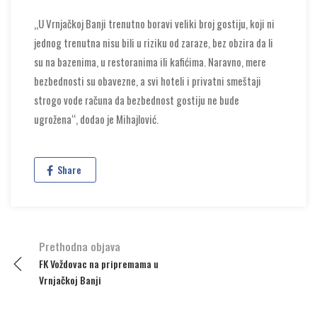
„U Vrnjačkoj Banji trenutno boravi veliki broj gostiju, koji ni
jednog trenutna nisu bili u riziku od zaraze, bez obzira da li
su na bazenima, u restoranima ili kafićima. Naravno, mere
bezbednosti su obavezne, a svi hoteli i privatni smeštaji
strogo vode računa da bezbednost gostiju ne bude
ugrožena“, dodao je Mihajlović.
Share
Prethodna objava
Post
FK Voždovac na pripremama u
navigation
Vrnjačkoj Banji