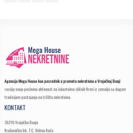
Agencija Mega House kao posrednik u prometu nekretnina u Vrnjačkoj Banji
razvija svoju poslovnu aktivnost na iskustvima sličnih firmi iz zemalja sa dugom
tradicijom postojanja na tržištu nekretnina.
KONTAKT
36210 Vrnjačka Banja
Kruševačka bb, T.C. Robna Kuća