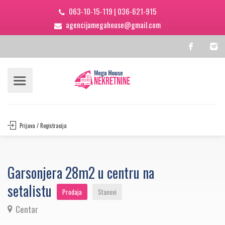
063-10-15-119
|
036-621-915
agencijamegahouse@gmail.com
Prijava / Registracija
Garsonjera 28m2 u centru na
setalistu
Prodaja
Stanovi
Centar