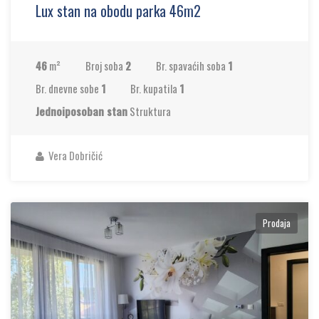
Lux stan na obodu parka 46m2
46
m²
Broj soba
2
Br. spavaćih soba
1
Br. dnevne sobe
1
Br. kupatila
1
Jednoiposoban stan
Struktura
Vera Dobričić
Prodaja