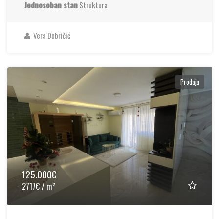
Jednosoban stan
Struktura
Vera Dobričić
Prodaja
125.000€
2717€ / m²