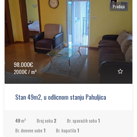
Prodaja
98.000€
2000€ / m²
Stan 49m2, u odlicnom stanju Pahuljica
49
m²
Broj soba
2
Br. spavaćih soba
1
Br. dnevne sobe
1
Br. kupatila
1