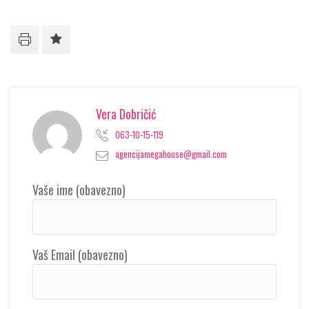
Vera Dobričić
063-10-15-119
agencijamegahouse@gmail.com
Vaše ime (obavezno)
Vaš Email (obavezno)