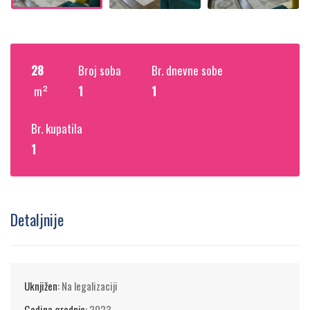
28
Broj soba
Br. dnevne sobe
m²
1
1
Br. kupatila
1
Detaljnije
Uknjižen:
Na legalizaciji
Godina gradnje:
2023