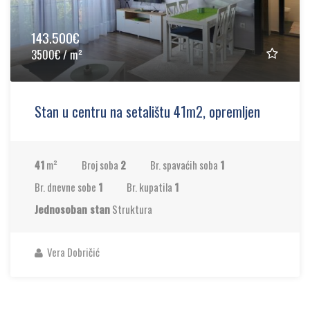
143.500€
3500€ / m²
Stan u centru na setalištu 41m2, opremljen
41
m²
Broj soba
2
Br. spavaćih soba
1
Br. dnevne sobe
1
Br. kupatila
1
Jednosoban stan
Struktura
Vera Dobričić