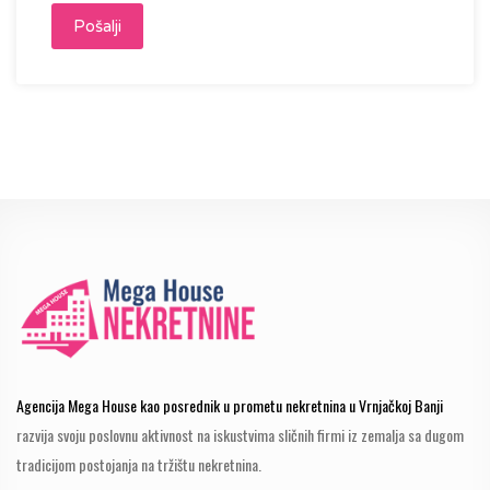
Agencija Mega House kao posrednik u prometu nekretnina u Vrnjačkoj Banji
razvija svoju poslovnu aktivnost na iskustvima sličnih firmi iz zemalja sa dugom
tradicijom postojanja na tržištu nekretnina.