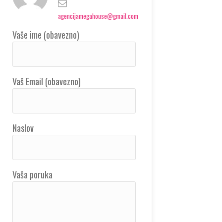
agencijamegahouse@gmail.com
Vaše ime (obavezno)
Vaš Email (obavezno)
Naslov
Vaša poruka