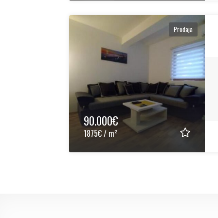
Prodaja
90.000€
1875€ / m²