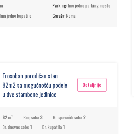
ma
Parking:
Ima jedno parking mesto
Ima jedno kupatilo
Garaža:
Nema
Trosoban porodičan stan
82m2 sa mogućnošću podele
Detaljnije
u dve stambene jedinice
82
m²
Broj soba
3
Br. spavaćih soba
2
Br. dnevne sobe
1
Br. kupatila
1