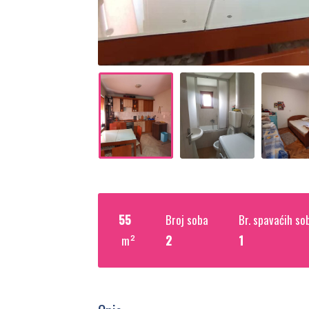
55
Broj soba
Br. spavaćih so
m²
2
1