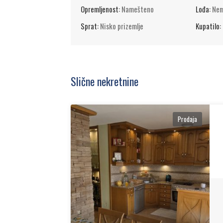
Opremljenost:
Namešteno
Lođa:
Ne
Sprat:
Nisko prizemlje
Kupatilo:
Slične nekretnine
Prodaja