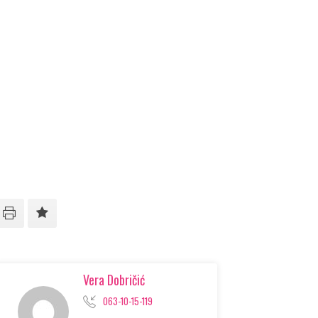
Vera Dobričić
063-10-15-119