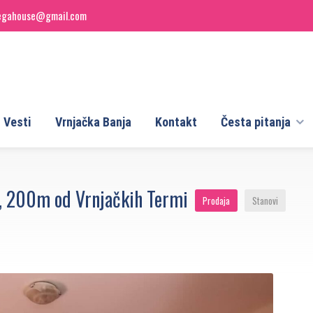
egahouse@gmail.com
Vesti
Vrnjačka Banja
Kontakt
Česta pitanja
, 200m od Vrnjačkih Termi
Prodaja
Stanovi