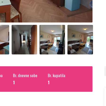
ba
Br. dnevne sobe
Br. kupatila
1
1