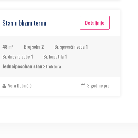
Stan u blizini termi
Detaljnije
48
m²
Broj soba
2
Br. spavaćih soba
1
Br. dnevne sobe
1
Br. kupatila
1
Jednoiposoban stan
Struktura
Vera Dobričić
3 godine pre