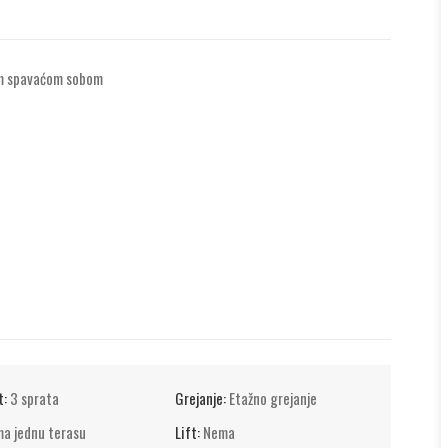
nom spavaćom sobom
t:
3 sprata
Grejanje:
Etažno grejanje
ma jednu terasu
Lift:
Nema