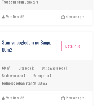
Trosoban stan
Struktura
Vera Dobričić
4 meseca pre
Stan sa pogledom na Banju,
Detaljnije
60m2
60
m²
Broj soba
2
Br. spavaćih soba
1
Br. dnevne sobe
1
Br. kupatila
1
Jednoiposoban stan
Struktura
Vera Dobričić
2 meseca pre