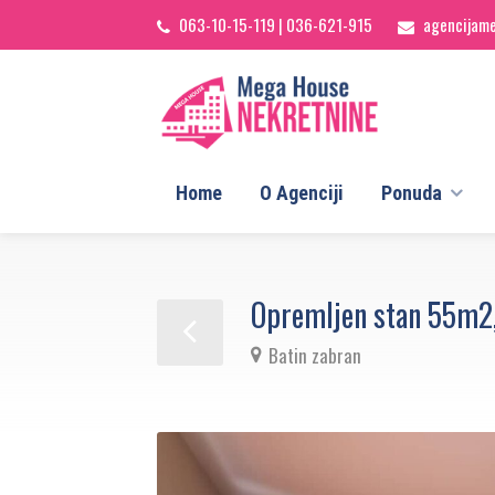
063-10-15-119
|
036-621-915
agencijam
Home
O Agenciji
Ponuda
Opremljen stan 55m2
Batin zabran