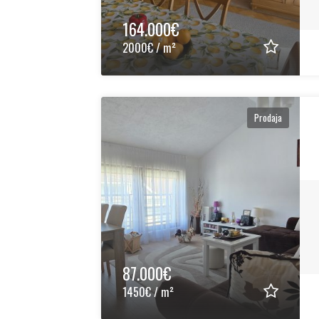
164.000€
2000€ / m²
Prodaja
87.000€
1450€ / m²