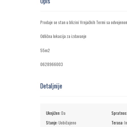
Opis
Prodaje se stan u blizini Vrnjačkih Termi sa odvoje
Odlična lokacija za izdavanje
55m2
0628966003
Detaljnije
Uknjižen:
Da
Spratnos
Stanje:
Uobičajeno
Terasa:
I