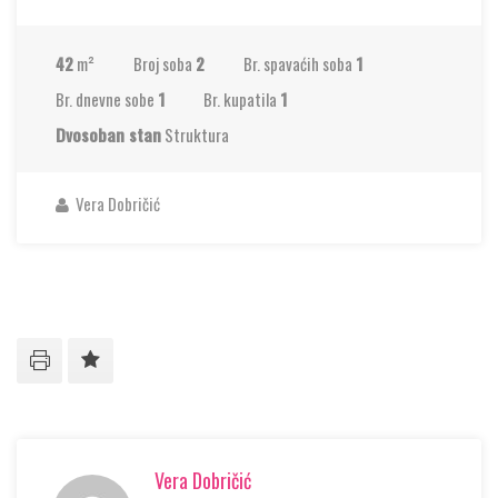
42
m²
Broj soba
2
Br. spavaćih soba
1
Br. dnevne sobe
1
Br. kupatila
1
Dvosoban stan
Struktura
Vera Dobričić
Vera Dobričić