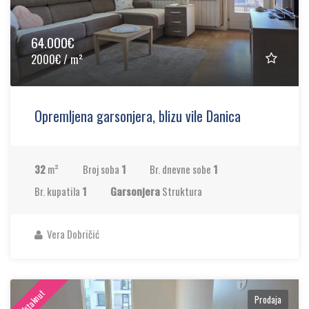
64.000€
2000€ / m²
Opremljena garsonjera, blizu vile Danica
32
m²
Broj soba
1
Br. dnevne sobe
1
Br. kupatila
1
Garsonjera
Struktura
Vera Dobričić
Istaknut
Prodaja