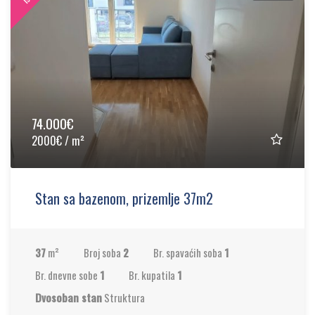
74.000€
2000€ / m²
Stan sa bazenom, prizemlje 37m2
37
m²
Broj soba
2
Br. spavaćih soba
1
Br. dnevne sobe
1
Br. kupatila
1
Dvosoban stan
Struktura