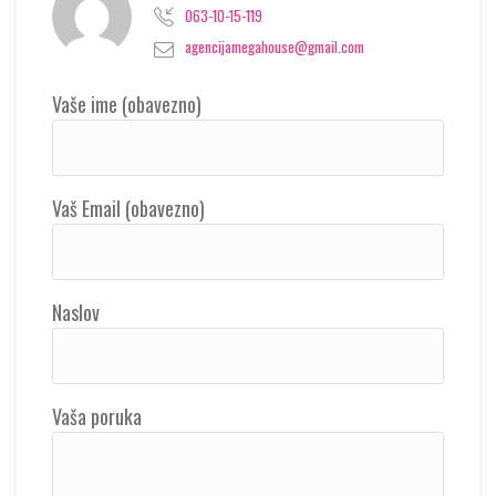
063-10-15-119
agencijamegahouse@gmail.com
Vaše ime (obavezno)
Vaš Email (obavezno)
Naslov
Vaša poruka