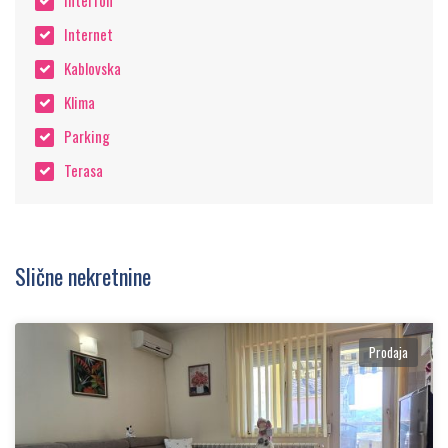
Interfon
okruženja i odlične cene. Ne propustite priliku da
Internet
postanete vlasnik nekretnine sa prelepim
pogledom i mnogo zelenila!
Kablovska
Klima
Parking
Terasa
Slične nekretnine
Prodaja