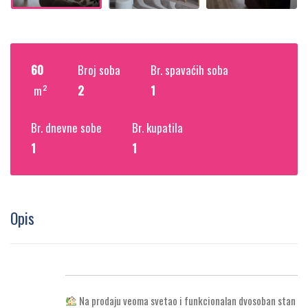
60
Broj soba
Br. spavaćih soba
m²
2
1
Br. dnevne sobe
Br. kupatila
1
1
Opis
Na prodaju veoma svetao i funkcionalan dvosoban stan