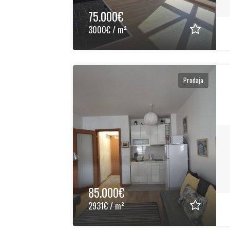
75.000€
3000€ / m²
Prodaja
85.000€
2931€ / m²