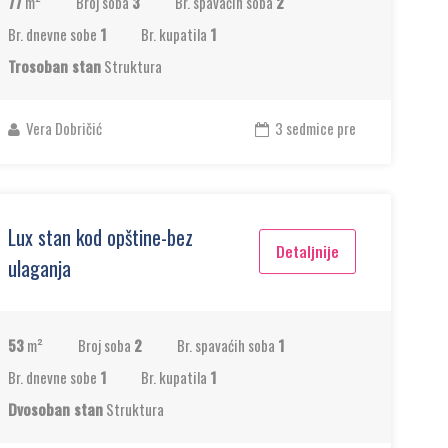
77
m²
Broj soba
3
Br. spavaćih soba
2
Br. dnevne sobe
1
Br. kupatila
1
Trosoban stan
Struktura
Vera Dobričić
3 sedmice pre
Lux stan kod opštine-bez
Detaljnije
ulaganja
53
m²
Broj soba
2
Br. spavaćih soba
1
Br. dnevne sobe
1
Br. kupatila
1
Dvosoban stan
Struktura