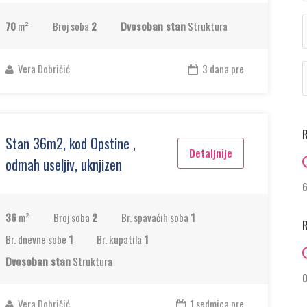
70
m²
Broj soba
2
Dvosoban stan
Struktura
Vera Dobričić
3 dana pre
R
Stan 36m2, kod Opstine ,
Detaljnije
odmah useljiv, uknjizen
36
m²
Broj soba
2
Br. spavaćih soba
1
R
Br. dnevne sobe
1
Br. kupatila
1
Dvosoban stan
Struktura
Vera Dobričić
1 sedmica pre