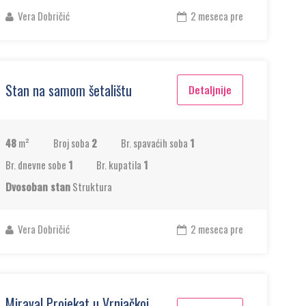
Vera Dobričić
2 meseca pre
Stan na samom šetalištu
Detaljnije
48
m²
Broj soba
2
Br. spavaćih soba
1
Br. dnevne sobe
1
Br. kupatila
1
Dvosoban stan
Struktura
Vera Dobričić
2 meseca pre
Miraval Projekat u Vrnjačkoj