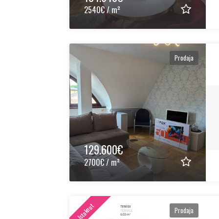
2540€ / m²
Prodaja
129.600€
2700€ / m²
Istaknut
Prodaja