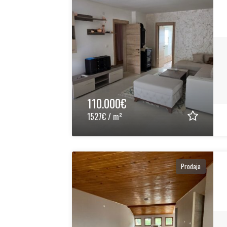
110.000€
1527€ / m²
Prodaja