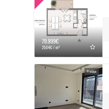
79.999€
2504€ / m²
Prodaja