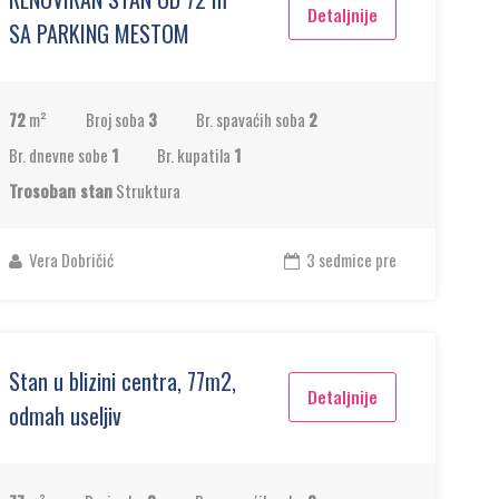
Detaljnije
SA PARKING MESTOM
72
m²
Broj soba
3
Br. spavaćih soba
2
Br. dnevne sobe
1
Br. kupatila
1
Trosoban stan
Struktura
Vera Dobričić
3 sedmice pre
Stan u blizini centra, 77m2,
Detaljnije
odmah useljiv