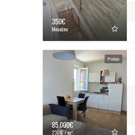
350€
Mesečno
Prodaja
85.000€
2361€ / m²