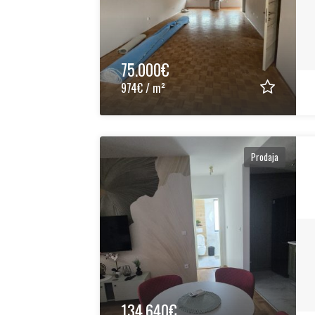
75.000€
974€ / m²
Prodaja
134.640€