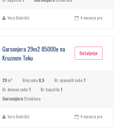
Vera Dobričić
4 meseca pre
Garsonjera 29m2 85000e na
Detaljnije
Kruznom Toku
29
m²
Broj soba
0,5
Br. spavaćih soba
1
Br. dnevne sobe
1
Br. kupatila
1
Garsonjera
Struktura
Vera Dobričić
4 meseca pre