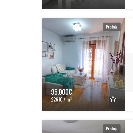
Prodaja
95.000€
2261€ / m²
Prodaja