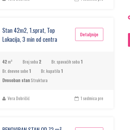
Stan 42m2, 1.sprat, Top
Detaljnije
Lokacija, 3 min od centra
42
m²
Broj soba
2
Br. spavaćih soba
1
Br. dnevne sobe
1
Br. kupatila
1
Dvosoban stan
Struktura
Vera Dobričić
1 sedmica pre
RENOVIRAN STAN OD 72 m²