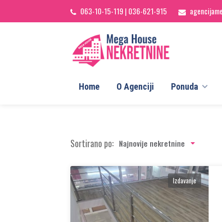
063-10-15-119
|
036-621-915
agencijam
Home
O Agenciji
Ponuda
Sortirano po:
Najnovije nekretnine
Izdavanje