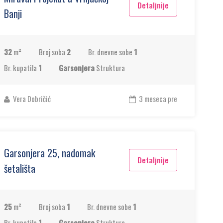
Detaljnije
Banji
32
m²
Broj soba
2
Br. dnevne sobe
1
Br. kupatila
1
Garsonjera
Struktura
Vera Dobričić
3 meseca pre
Garsonjera 25, nadomak
Detaljnije
šetališta
25
m²
Broj soba
1
Br. dnevne sobe
1
Br. kupatila
1
Garsonjera
Struktura